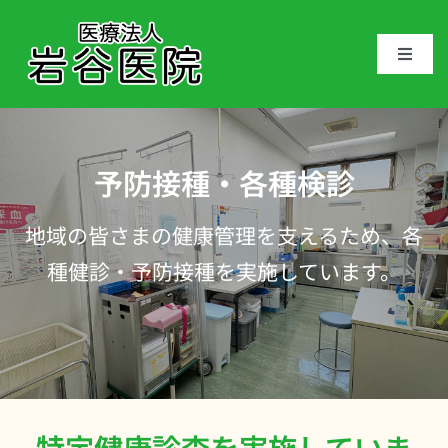
Skip
to
Toggle
content
Naviga
トップページ
お知らせ
予防接種・各種検診
地域の皆さまの健康管理を支えるため、各
医院案内
種健診・予防接種を実施しています。
医師紹介
アクセス
初めての方へ
特定健康診査を実施していま