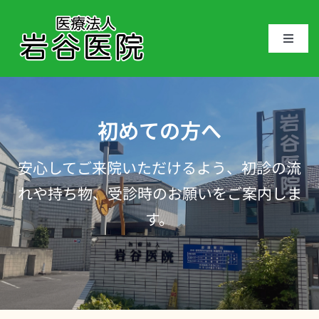
Skip
to
Toggle
content
Naviga
トップページ
お知らせ
初めての方へ
安心してご来院いただけるよう、初診の流
医院案内
れや持ち物、受診時のお願いをご案内しま
す。
医師紹介
アクセス
初めての方へ